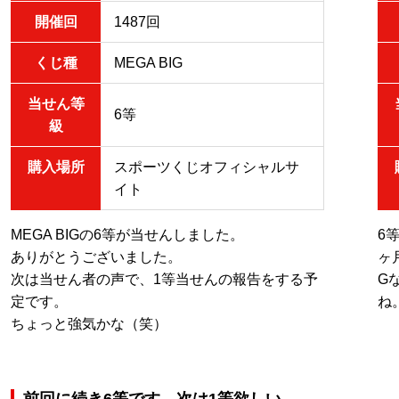
開催回
1487回
くじ種
MEGA BIG
当せん等
6等
級
購入場所
スポーツくじオフィシャルサ
イト
MEGA BIGの6等が当せんしました。
6
ありがとうございました。
ヶ
次は当せん者の声で、1等当せんの報告をする予
G
定です。
ね
ちょっと強気かな（笑）
前回に続き6等です。次は1等欲しい。