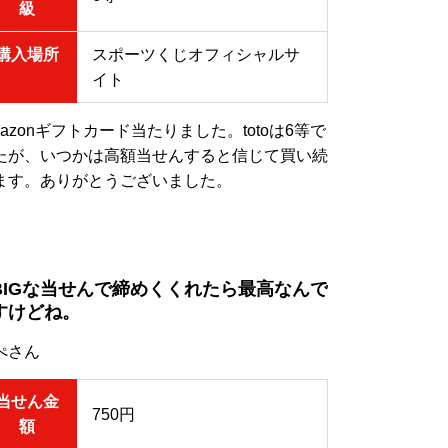
級
購入場所
スポーツくじオフィシャルサ
イト
mazonギフトカード当たりました。totoは6等で
たが、いつかは高額当せんすると信じて買い続
ます。ありがとうございました。
BIGな当せんで締めくくれたら最高なんで
すけどね。
ぺさん
当せん金
750円
額