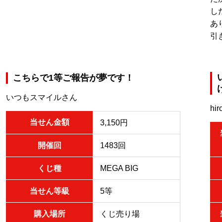
し
あ
引
こちらで1等ご報告が夢です！
いつもスマイルさん
hi
当せん金額
3,150円
開催回
1483回
くじ種
MEGA BIG
当せん等級
5等
購入場所
くじ売り場