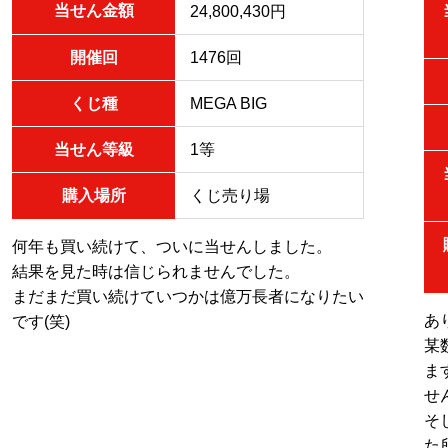
当せん金額
24,800,430円
開催回
1476回
くじ種
MEGA BIG
当せん等級
1等
購入場所
くじ売り場
何年も買い続けて、ついに当せんしました。
結果を見た時は信じられませんでした。
まだまだ買い続けていつかは億万長者になりたい
あ
です(笑)
某
ま
せ
そ
た