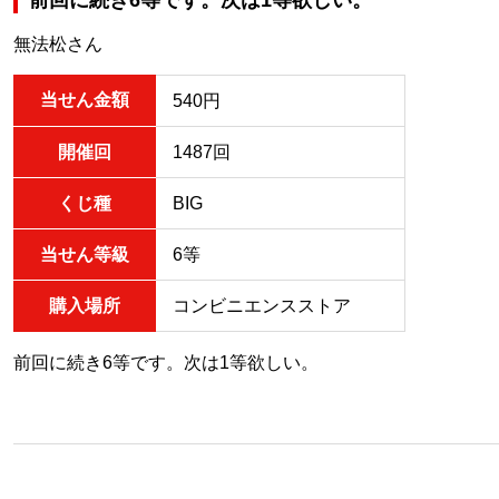
無法松さん
当せん金額
540円
開催回
1487回
くじ種
BIG
当せん等級
6等
購入場所
コンビニエンスストア
前回に続き6等です。次は1等欲しい。