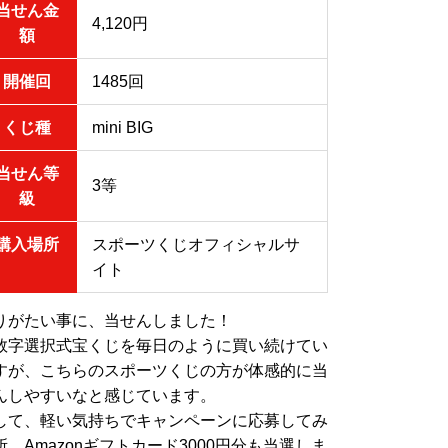
当せん金
4,120円
額
開催回
1485回
くじ種
mini BIG
当せん等
3等
級
購入場所
スポーツくじオフィシャルサ
イト
りがたい事に、当せんしました！
数字選択式宝くじを毎日のように買い続けてい
すが、こちらのスポーツくじの方が体感的に当
んしやすいなと感じています。
して、軽い気持ちでキャンペーンに応募してみ
所、Amazonギフトカード3000円分も当選しま