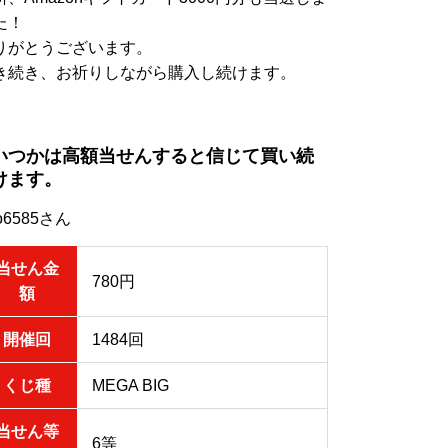
た！
りがとうございます。
き続き、お祈りしながら購入し続けます。
いつかは高額当せんすると信じて買い続
けます。
ro6585さん
当せん金
780円
額
開催回
1484回
くじ種
MEGA BIG
当せん等
6等