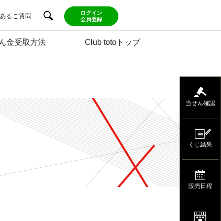
ログイン
あるご質問
会員登録
ん金受取方法
Club totoトップ
当せん確認
くじ結果
販売日程