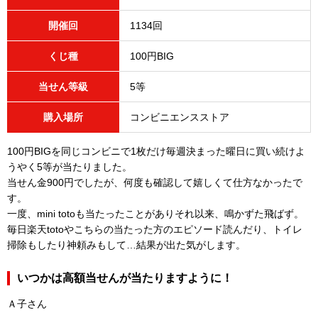
開催回
1134回
くじ種
100円BIG
当せん等級
5等
購入場所
コンビニエンスストア
100円BIGを同じコンビニで1枚だけ毎週決まった曜日に買い続けよ
うやく5等が当たりました。
当せん金900円でしたが、何度も確認して嬉しくて仕方なかったで
す。
一度、mini totoも当たったことがありそれ以来、鳴かずた飛ばず。
毎日楽天totoやこちらの当たった方のエピソード読んだり、トイレ
掃除もしたり神頼みもして…結果が出た気がします。
いつかは高額当せんが当たりますように！
Ａ子さん