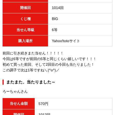
開催回
1014回
くじ種
BIG
当せん等級
6等
購入場所
Yahoo!totoサイト
前回に引き続きまた当せん！！！！！
今回は6等ですが前回の5等と同じくらい嬉しいです！！！
初めて買った前回、そして2回目の今回も当たりました！
この調子で次は1等ですね＼(^o^)／
またまた、当たりました～
ろーちゃんさん
当せん金額
570円
開催回
1012回