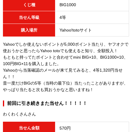
くじ種
BIG1000
当せん等級
4等
購入場所
Yahoo!totoサイト
Yahooでしか使えないポイントが5,000ポイント当たり、ヤフオクで
使おうかと思ったらYahoo totoでも使えると知り、全額投入！
もともと持ってたポイントと合わせてmini BIG×10、BIG1000×10、
100円BIG×11を購入しました。
Yahooから当落確認のメールが来て見てみると、4等1,320円当せ
ん！！
昔一度だけBIGの5等（当時の最下位）当たったことがありますが、
やっぱり当たると次も買おうかなと思いますね！
前回に引き続きまた当せん！！！！！
わくわくさんさん
当せん金額
570円