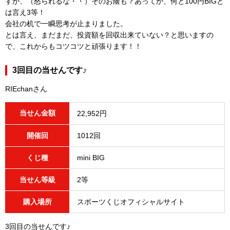
すが、（怒られるな・・）そのお蔭も？あってか、何と100円BIGと
は言え3等！
会社の机で一瞬思考が止まりました。
とは言え、まだまだ、投資額を回収出来ていない？と思いますの
で、これからもコツコツと頑張ります！！
3回目の当せんです♪
RIEchanさん
当せん金額
22,952円
開催回
1012回
くじ種
mini BIG
当せん等級
2等
購入場所
スポーツくじオフィシャルサイト
3回目の当せんです♪