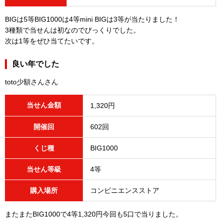
BIGは5等BIG1000は4等mini BIGは3等が当たりました！
3種類で当せんは初なのでびっくりでした。
次は1等をぜひ当てたいです。
良い年でした
toto少額さんさん
当せん金額
1,320円
開催回
602回
くじ種
BIG1000
当せん等級
4等
購入場所
コンビニエンスストア
またまたBIG1000で4等1,320円今回も5口で当りました。