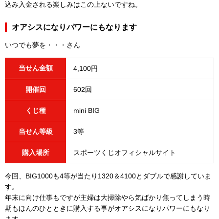
込み入金される楽しみはこの上ないですね。
オアシスになりパワーにもなります
いつでも夢を・・・さん
当せん金額
4,100円
開催回
602回
くじ種
mini BIG
当せん等級
3等
購入場所
スポーツくじオフィシャルサイト
今回、BIG1000も4等が当たり1320＆4100とダブルで感謝していま
す。
年末に向け仕事もですが主婦は大掃除やら気ばかり焦ってしまう時
期もほんのひとときに購入する事がオアシスになりパワーにもなり