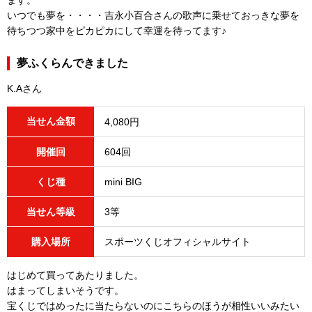
ます。
いつでも夢を・・・・吉永小百合さんの歌声に乗せておっきな夢を
待ちつつ家中をピカピカにして幸運を待ってます♪
夢ふくらんできました
K.Aさん
当せん金額
4,080円
開催回
604回
くじ種
mini BIG
当せん等級
3等
購入場所
スポーツくじオフィシャルサイト
はじめて買ってあたりました。
はまってしまいそうです。
宝くじではめったに当たらないのにこちらのほうが相性いいみたい