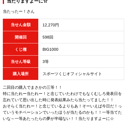
当たりますよーに☆
当たったー！さん
当せん金額
12,270円
開催回
598回
くじ種
BIG1000
当せん等級
3等
購入場所
スポーツくじオフィシャルサイト
二回目の購入でまさかの三等！！
特に当たれー当たれー！と念じていたわけでもなくむしろ発表日を
忘れていて思い出した時に発表結果みたら当たってました！！
おそらく当たれー！と念じているよりもあ！そーいえば今日だ！っ
ていうモチベーションでいったほうが当たるのかも！！一等当てた
いな～一等あたったらの夢が半端ない！！当たりますよーに☆