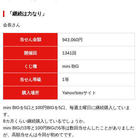
「継続は力なり」
会長さん
当せん金額
943,060円
開催回
1341回
くじ種
mini BIG
当せん等級
1等
購入場所
Yahoo!totoサイト
mini BIGを5口と100円BIGを5口、毎週土曜日に継続購入していま
す。
8カ月くらい継続購入しているでしょうか。
mini BIGの3等と100円BIGの5等は数回当せんしたことがありました
が、高額当せんは今回が初めてです。