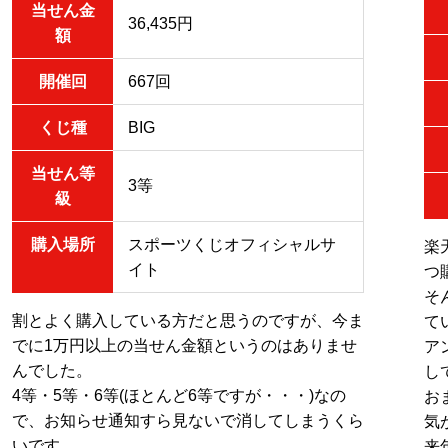
当せん金
36,435円
額
開催回
667回
くじ種
BIG
当せん等
3等
級
購入場所
スポーツくじオフィシャルサ
楽
イト
つ
そ
割とよく購入している方だと思うのですが、今ま
て
でに1万円以上の当せん金額というのはありませ
ア
んでした。
し
4等・5等・6等(ほとんど6等ですが・・・)なの
お
で、お知らせ通知すら見ないで消してしまうくら
気
いです。
来