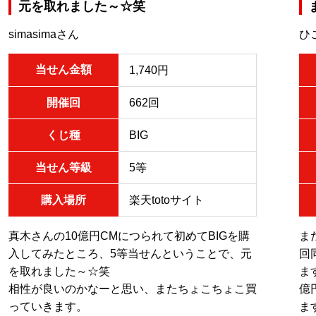
元を取れました～☆笑
simasimaさん
ひ
当せん金額
1,740円
開催回
662回
くじ種
BIG
当せん等級
5等
購入場所
楽天totoサイト
真木さんの10億円CMにつられて初めてBIGを購
ま
入してみたところ、5等当せんということで、元
回
を取れました～☆笑
ま
相性が良いのかなーと思い、またちょこちょこ買
億
っていきます。
ま