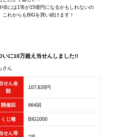
年頃には1等が15億円になるかもしれないの
、これからもBIGを買い続けます！
ついに10万超え当せんしました!!
もさん
当せん金
107,628円
額
開催回
664回
くじ種
BIG1000
当せん等
2等