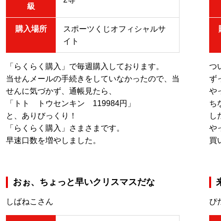
級
購入場所
スポーツくじオフィシャルサ
イト
「らくらく購入」で毎週購入しております。
つ
当せんメールの手続きをしていなかったので、当
ず
せんに気づかず、通帳見たら、
や
「トト トウセンキン 119984円」
ち
と、ありびっくり！
し
「らくらく購入」さまさまです。
や
早速口数を増やしました。
買
おぉ、ちょっと早いクリスマスだな
しばねこさん
ぴ