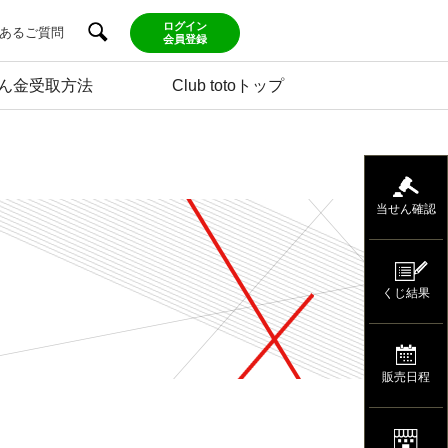
ログイン
あるご質問
会員登録
ん金受取方法
Club totoトップ
当せん確認
くじ結果
販売日程