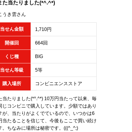
また当たりました(*^.^*)
こうき雲さん
当せん金額
1,710円
開催回
664回
くじ種
BIG
当せん等級
5等
購入場所
コンビニエンスストア
た当たりました(*^.^*) 10万円当たって以来、毎
同じコンビニで購入しています。少額ではあり
すが、当たりがよくでているので、いつかは6
円当たることを信じて、今後もここで買い続け
す。ちなみに場所は秘密です。(((^_^;)