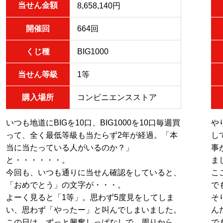
当せん金額
8,658,140円
開催回
664回
くじ種
BIG1000
当せん等級
1等
購入場所
コンビニエンスストア
いつも地道にBIGを10口、BIG1000を10口毎週買
や
って、全く最低等級も当たらず2年が経過。「本
し
当に当たっている人がいるのか？」
事
と・・・・・・。
ま
今回も、いつも通りに当せん確認をしていると、
こ
「おめでとう」の文字が・・・。
で
よーく見ると「1等」。思わず5度見をしてしま
そ
い、思わず「やったー」と叫んでしまいました。
ん
この日は、ずっと興奮しっぱなしで、周りから
で