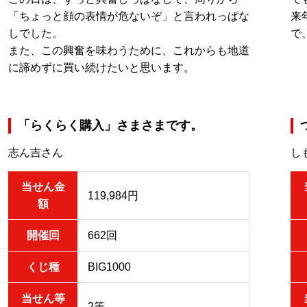
「ちょっと顔の表情が危ないぞ」と言われっぱな
来
しでした。
で
また、この興奮を味わうために、これからも地道
に諦めずに買い続けたいと思います。
「らくらく購入」さまさまです。
志ん吉さん
し
当せん金
119,984円
額
開催回
662回
くじ種
BIG1000
当せん等
2等