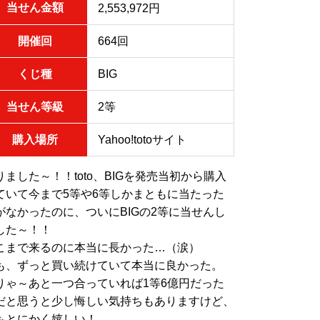
当せん金額
2,553,972円
開催回
664回
くじ種
BIG
当せん等級
2等
購入場所
Yahoo!totoサイト
りました～！！toto、BIGを発売当初から購入
ていて今まで5等や6等しかまともに当たった
がなかったのに、ついにBIGの2等に当せんし
した～！！
こまで来るのに本当に長かった…（涙）
も、ずっと買い続けていて本当に良かった。
りゃ～あと一つ合っていれば1等6億円だった
だと思うと少し悔しい気持ちもありますけど、
もとにかく嬉しい！