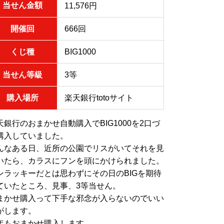
当せん金額
11,576円
開催回
666回
くじ種
BIG1000
当せん等級
3等
購入場所
楽天銀行totoサイト
天銀行のおまかせ自動購入でBIG1000を2口づ
購入していました。
んなある日、近所の公園でリスがいてそれを見
いたら、カラスにフンを頭にかけられました。
ンラッキーだとは思わずにその日のBIGを期待
ていたところ、見事、3等当せん。
まかせ購入って下手な邪念が入らないのでいい
がします。
年もおまかせ購入します。