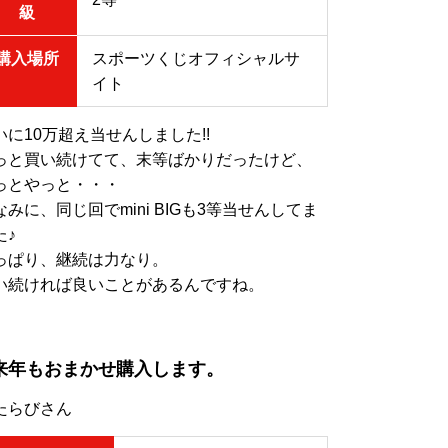
級
購入場所
スポーツくじオフィシャルサ
イト
いに10万超え当せんしました!!
っと買い続けてて、末等ばかりだったけど、
っとやっと・・・
なみに、同じ回でmini BIGも3等当せんしてま
た♪
っぱり、継続は力なり。
い続ければ良いことがあるんですね。
来年もおまかせ購入します。
たらびさん