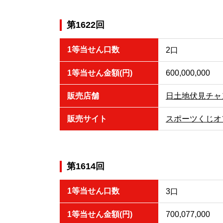
第1622回
1等当せん口数
2口
1等当せん金額(円)
600,000,000
販売店舗
日土地伏見チャ
販売サイト
スポーツくじオ
第1614回
1等当せん口数
3口
1等当せん金額(円)
700,077,000