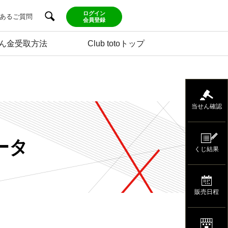
ログイン
あるご質問
会員登録
ん金受取方法
Club totoトップ
当せん確認
ータ
くじ結果
販売日程