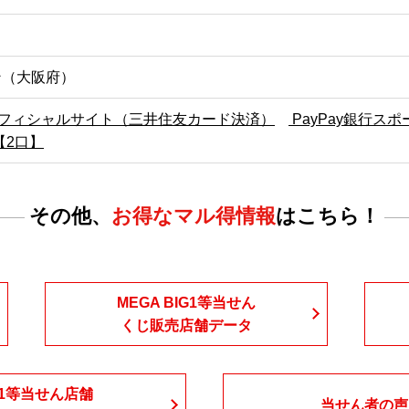
ン（大阪府）
フィシャルサイト（三井住友カード決済）
PayPay銀行ス
【2口】
その他、
お得なマル得情報
はこちら！
MEGA BIG1等当せん
くじ販売店舗データ
1等当せん店舗
当せん者の声