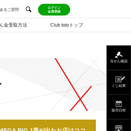
ログイン
あるご質問
会員登録
ん金受取方法
Club totoトップ
当せん確認
ー
くじ結果
販売日程
MEGA BIG 1等が出たお店はココ