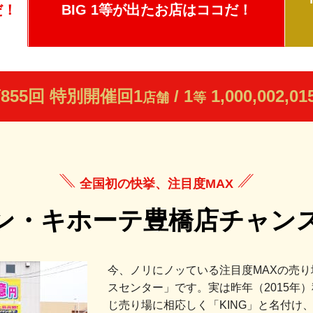
だ！
BIG 1等が出たお店はココだ！
855回 特別開催回
1
/ 1
1,000,002,01
店舗
等
全国初の快挙、注目度MAX
ドン・キホーテ豊橋店
チャン
今、ノリにノッている注目度MAXの売り
スセンター」です。実は昨年（2015年）
じ売り場に相応しく「KING」と名付け