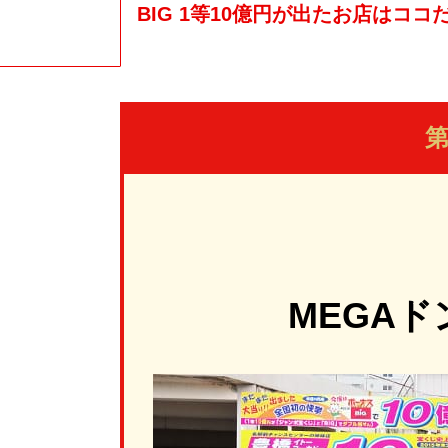
BIG 1等10億円が出たお店はココ
第
MEGA