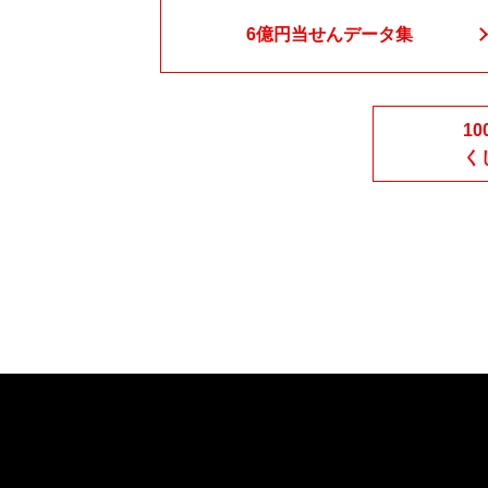
6億円当せん
データ集
1
く