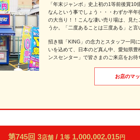
「年末ジャンボ」史上初の1等前後賞10
なんという事でしょう・・・わずか半年後
の大当り！！こんな凄い売り場は、見た
うか。「二度あることは三度ある」と言
招き猫「KING」の念力とスタッフ一同
いを込めて、日本のど真ん中、愛知県豊
ンスセンター」で皆さまのご来店をお待
お店のマッ
第745回 3
/ 1
1,000,002,015
店舗
等
円