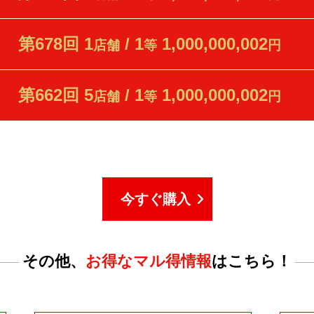
第678回 1
/ 1
1,000,000,002
店舗
等
円
第662回 5
/ 1
1,000,000,002
店舗
等
円
今すぐ購入
その他、
お得なマル得情報
はこちら！