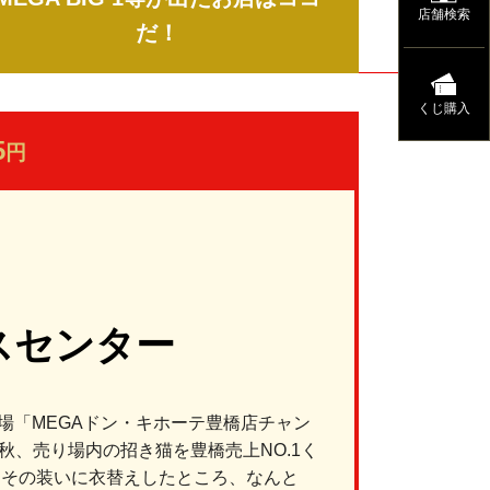
店舗検索
だ！
くじ購入
5
円
スセンター
場「MEGAドン・キホーテ豊橋店チャン
秋、売り場内の招き猫を豊橋売上NO.1く
、その装いに衣替えしたところ、なんと