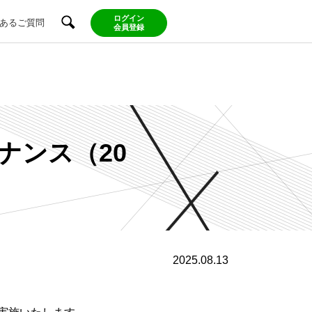
ログイン
あるご質問
会員登録
ナンス（20
2025.08.13