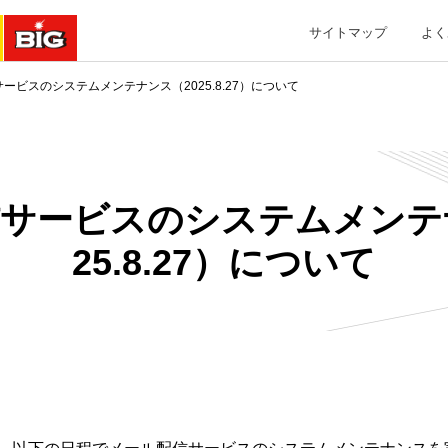
サイトマップ
よく
ービスのシステムメンテナンス（2025.8.27）について
サービスのシステムメンテ
25.8.27）について