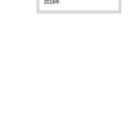
2018年