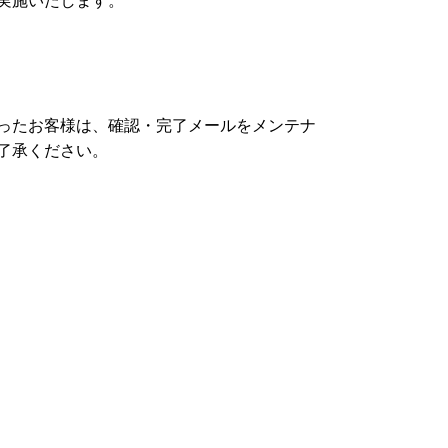
実施いたします。
ったお客様は、確認・完了メールをメンテナ
了承ください。