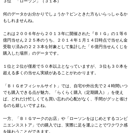
３位 「ローソン」（３１本）
何のデータかお分かりでしょうか？ピンときた方もいらっしゃるか
もしれませんね。
これは２００６年から２０１３年に開催された『ＢＩＧ』の１等６
億円当せん２２５本のうち、２０１４年１月１４日時点で当せん金
受取り済みの２２３本を対象として集計した「６億円当せんくじを
購入した場所」のデータです。
１位と２位が僅差で５０本以上となっていますが、３位も３０本を
超える多くの当せん実績があることがわかります。
「ＢＩＧオフィシャルサイト」では、自宅や外出先で２４時間いつ
でも購入できる点が魅力。「らくらく購入（定期購入）」を使え
ば、どれだけ忙しくても買い忘れの心配がなく、手間がグッと省け
るのも嬉しいですよね。
一方、「ＢＩＧマークのお店」や「ローソンをはじめとするコンビ
ニエンスストア」での購入では、実際に足を運ぶことでワクワク感
を味わうことができます。