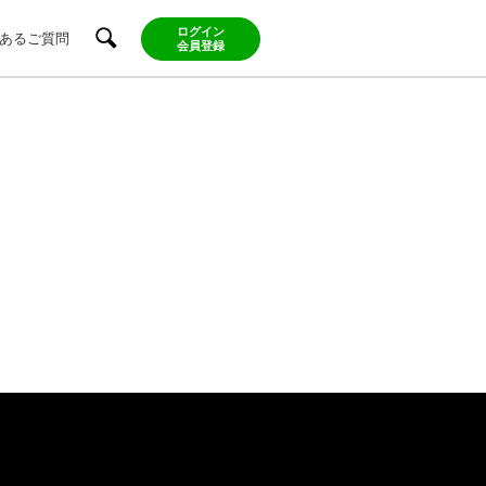
ログイン
あるご質問
会員登録