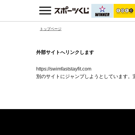
トップページ
外部サイトへリンクします
https://swimfaststayfit.com
別のサイトにジャンプしようとしています。