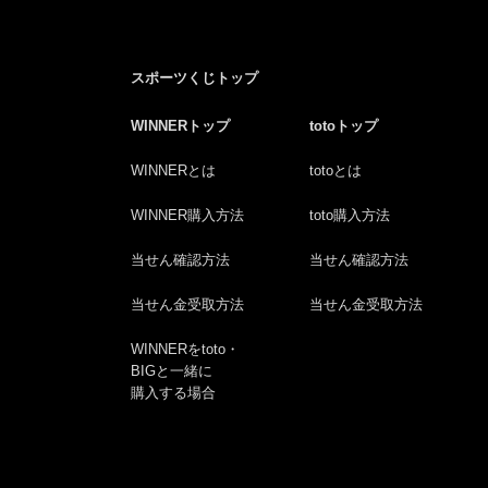
スポーツくじトップ
WINNERトップ
totoトップ
WINNERとは
totoとは
WINNER購入方法
toto購入方法
当せん確認方法
当せん確認方法
当せん金受取方法
当せん金受取方法
WINNERをtoto・
BIGと一緒に
購入する場合